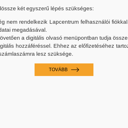
dössze két egyszerű lépés szükséges:
nem rendelkezik Lapcentrum felhasználói fiókkal, k
datai megadásával.
 követően a digitális olvasó menüpontban tudja össz
digitális hozzáféréssel. Ehhez az előfizetéséhez tar
 számlaszámra lesz szüksége.
TOVÁBB