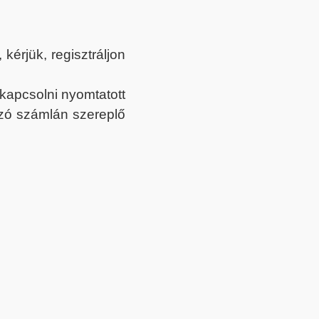
érjük, regisztráljon
ekapcsolni nyomtatott
tozó számlán szereplő