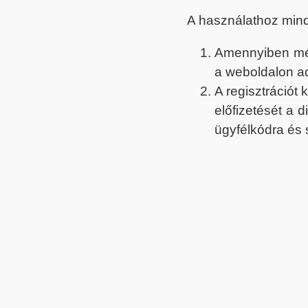
A használathoz min
Amennyiben még 
a weboldalon a
A regisztrációt
előfizetését a 
ügyfélkódra és