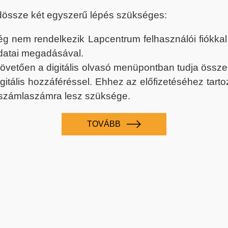
dössze két egyszerű lépés szükséges:
nem rendelkezik Lapcentrum felhasználói fiókkal, k
datai megadásával.
 követően a digitális olvasó menüpontban tudja össz
digitális hozzáféréssel. Ehhez az előfizetéséhez tar
 számlaszámra lesz szüksége.
TOVÁBB