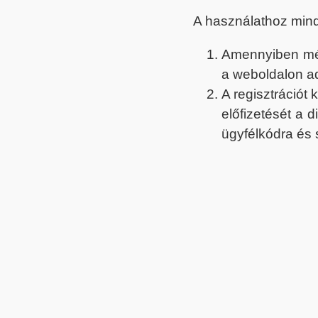
A használathoz min
Amennyiben még 
a weboldalon a
A regisztrációt
előfizetését a 
ügyfélkódra és