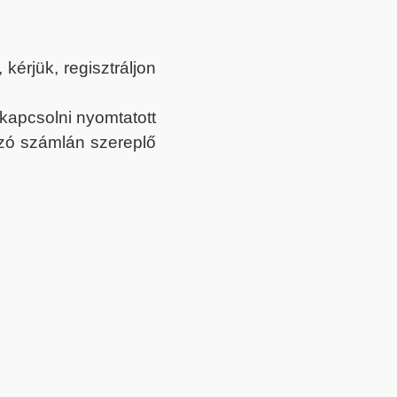
érjük, regisztráljon
ekapcsolni nyomtatott
tozó számlán szereplő