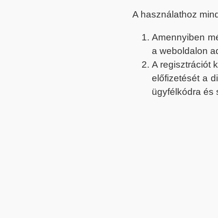
A használathoz min
Amennyiben még 
a weboldalon a
A regisztrációt
előfizetését a 
ügyfélkódra és