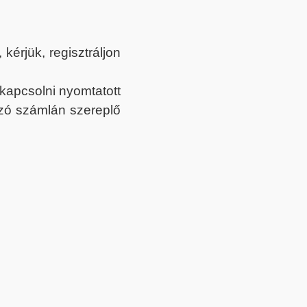
érjük, regisztráljon
ekapcsolni nyomtatott
tozó számlán szereplő