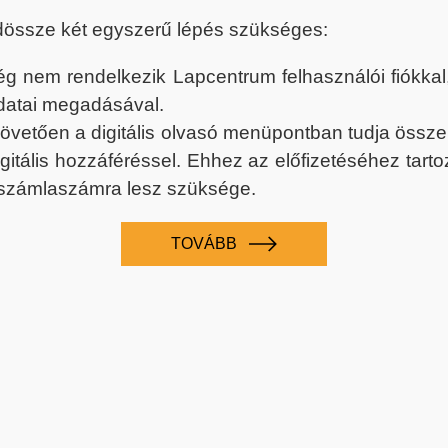
dössze két egyszerű lépés szükséges:
nem rendelkezik Lapcentrum felhasználói fiókkal, k
datai megadásával.
 követően a digitális olvasó menüpontban tudja össz
digitális hozzáféréssel. Ehhez az előfizetéséhez tar
 számlaszámra lesz szüksége.
TOVÁBB