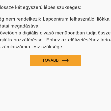
dössze két egyszerű lépés szükséges:
nem rendelkezik Lapcentrum felhasználói fiókkal, k
datai megadásával.
 követően a digitális olvasó menüpontban tudja össz
digitális hozzáféréssel. Ehhez az előfizetéséhez tar
 számlaszámra lesz szüksége.
TOVÁBB