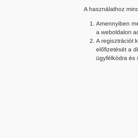
A használathoz min
Amennyiben még 
a weboldalon a
A regisztrációt
előfizetését a 
ügyfélkódra és