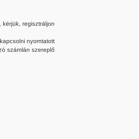
érjük, regisztráljon
ekapcsolni nyomtatott
tozó számlán szereplő