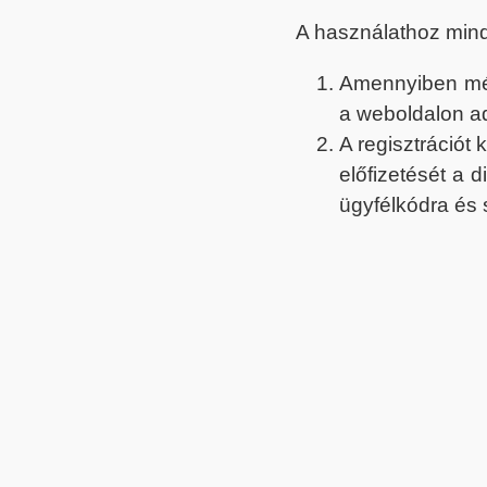
A használathoz min
Amennyiben még 
a weboldalon a
A regisztrációt
előfizetését a 
ügyfélkódra és