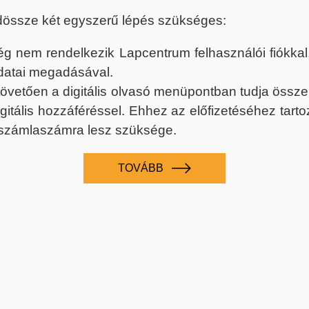
dössze két egyszerű lépés szükséges:
nem rendelkezik Lapcentrum felhasználói fiókkal, k
datai megadásával.
 követően a digitális olvasó menüpontban tudja össz
digitális hozzáféréssel. Ehhez az előfizetéséhez tar
 számlaszámra lesz szüksége.
TOVÁBB