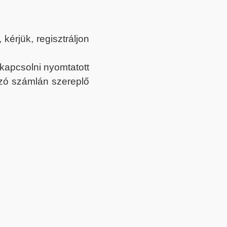
érjük, regisztráljon
ekapcsolni nyomtatott
tozó számlán szereplő