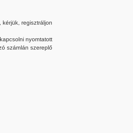
érjük, regisztráljon
ekapcsolni nyomtatott
tozó számlán szereplő