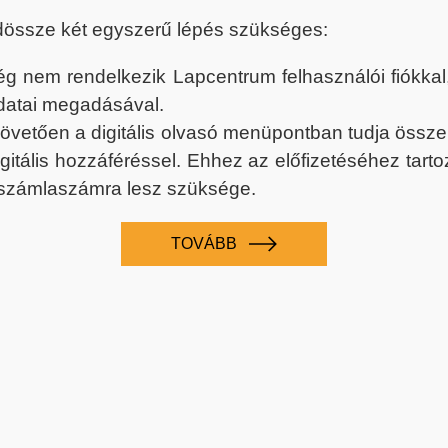
dössze két egyszerű lépés szükséges:
nem rendelkezik Lapcentrum felhasználói fiókkal, k
datai megadásával.
 követően a digitális olvasó menüpontban tudja össz
digitális hozzáféréssel. Ehhez az előfizetéséhez tar
 számlaszámra lesz szüksége.
TOVÁBB