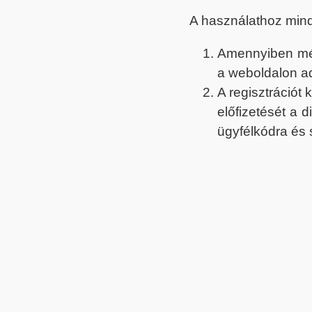
A használathoz min
Amennyiben még 
a weboldalon a
A regisztrációt
előfizetését a 
ügyfélkódra és