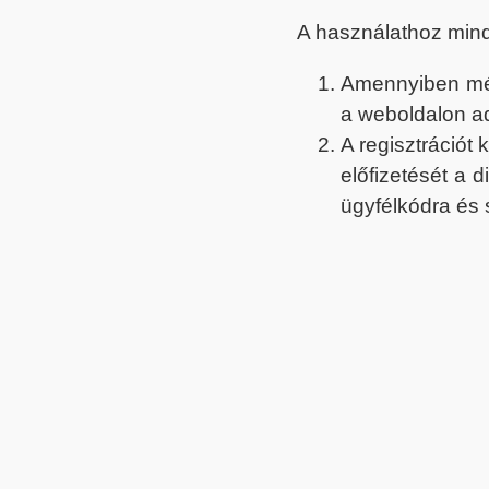
A használathoz min
Amennyiben még 
a weboldalon a
A regisztrációt
előfizetését a 
ügyfélkódra és