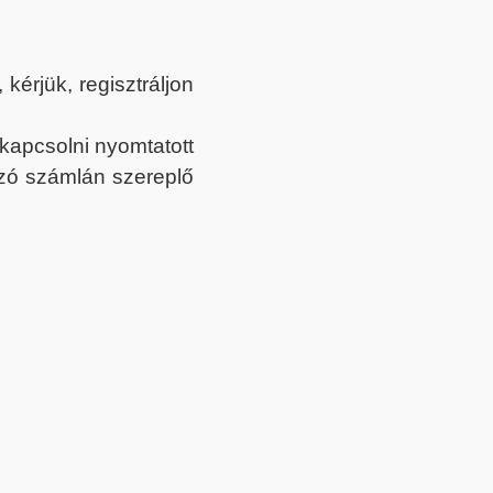
érjük, regisztráljon
ekapcsolni nyomtatott
tozó számlán szereplő