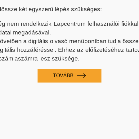
dössze két egyszerű lépés szükséges:
nem rendelkezik Lapcentrum felhasználói fiókkal, k
datai megadásával.
 követően a digitális olvasó menüpontban tudja össz
digitális hozzáféréssel. Ehhez az előfizetéséhez tar
 számlaszámra lesz szüksége.
TOVÁBB