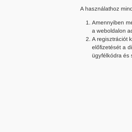
A használathoz min
Amennyiben még 
a weboldalon a
A regisztrációt
előfizetését a 
ügyfélkódra és