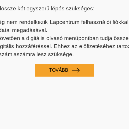
dössze két egyszerű lépés szükséges:
nem rendelkezik Lapcentrum felhasználói fiókkal, k
datai megadásával.
 követően a digitális olvasó menüpontban tudja össz
digitális hozzáféréssel. Ehhez az előfizetéséhez tar
 számlaszámra lesz szüksége.
TOVÁBB