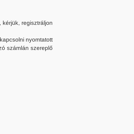
érjük, regisztráljon
ekapcsolni nyomtatott
tozó számlán szereplő