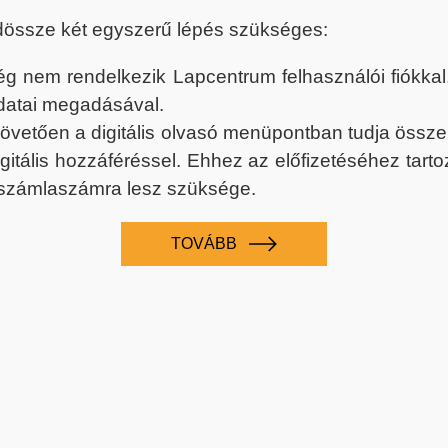
dössze két egyszerű lépés szükséges:
nem rendelkezik Lapcentrum felhasználói fiókkal, k
datai megadásával.
 követően a digitális olvasó menüpontban tudja össz
digitális hozzáféréssel. Ehhez az előfizetéséhez tar
 számlaszámra lesz szüksége.
TOVÁBB