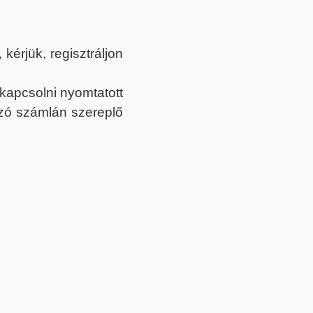
érjük, regisztráljon
ekapcsolni nyomtatott
tozó számlán szereplő