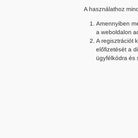
A használathoz min
Amennyiben még 
a weboldalon a
A regisztrációt
előfizetését a 
ügyfélkódra és