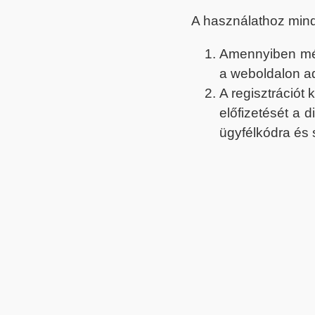
A használathoz min
Amennyiben még 
a weboldalon a
A regisztrációt
előfizetését a 
ügyfélkódra és