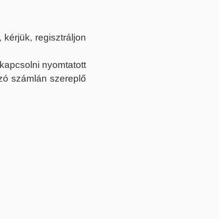
érjük, regisztráljon
ekapcsolni nyomtatott
tozó számlán szereplő