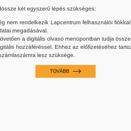
dössze két egyszerű lépés szükséges:
nem rendelkezik Lapcentrum felhasználói fiókkal, k
datai megadásával.
 követően a digitális olvasó menüpontban tudja össz
digitális hozzáféréssel. Ehhez az előfizetéséhez tar
 számlaszámra lesz szüksége.
TOVÁBB