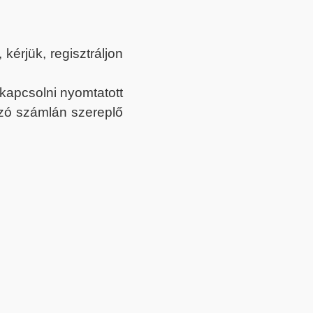
érjük, regisztráljon
ekapcsolni nyomtatott
tozó számlán szereplő