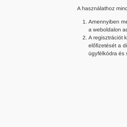
A használathoz min
Amennyiben még 
a weboldalon a
A regisztrációt
előfizetését a 
ügyfélkódra és