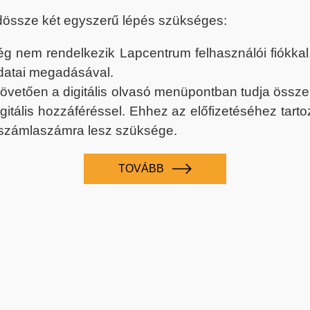
dössze két egyszerű lépés szükséges:
nem rendelkezik Lapcentrum felhasználói fiókkal, k
datai megadásával.
 követően a digitális olvasó menüpontban tudja össz
digitális hozzáféréssel. Ehhez az előfizetéséhez tar
 számlaszámra lesz szüksége.
TOVÁBB