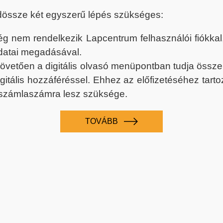
dössze két egyszerű lépés szükséges:
nem rendelkezik Lapcentrum felhasználói fiókkal, k
datai megadásával.
 követően a digitális olvasó menüpontban tudja össz
digitális hozzáféréssel. Ehhez az előfizetéséhez tar
 számlaszámra lesz szüksége.
TOVÁBB