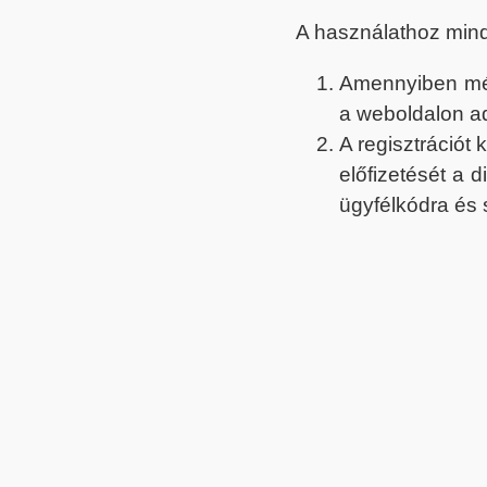
A használathoz min
Amennyiben még 
a weboldalon a
A regisztrációt
előfizetését a 
ügyfélkódra és