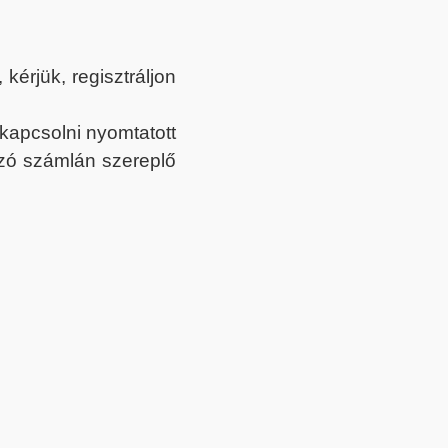
érjük, regisztráljon
ekapcsolni nyomtatott
tozó számlán szereplő