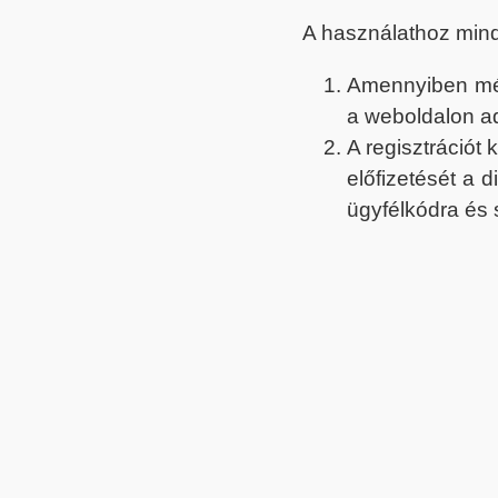
A használathoz min
Amennyiben még 
a weboldalon a
A regisztrációt
előfizetését a 
ügyfélkódra és