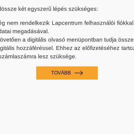
dössze két egyszerű lépés szükséges:
nem rendelkezik Lapcentrum felhasználói fiókkal, k
datai megadásával.
 követően a digitális olvasó menüpontban tudja össz
digitális hozzáféréssel. Ehhez az előfizetéséhez tar
 számlaszámra lesz szüksége.
TOVÁBB