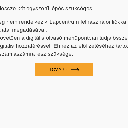
dössze két egyszerű lépés szükséges:
nem rendelkezik Lapcentrum felhasználói fiókkal, k
datai megadásával.
 követően a digitális olvasó menüpontban tudja össz
digitális hozzáféréssel. Ehhez az előfizetéséhez tar
 számlaszámra lesz szüksége.
TOVÁBB