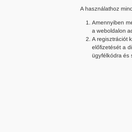
A használathoz min
Amennyiben még 
a weboldalon a
A regisztrációt
előfizetését a 
ügyfélkódra és