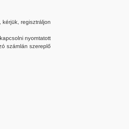
érjük, regisztráljon
ekapcsolni nyomtatott
tozó számlán szereplő