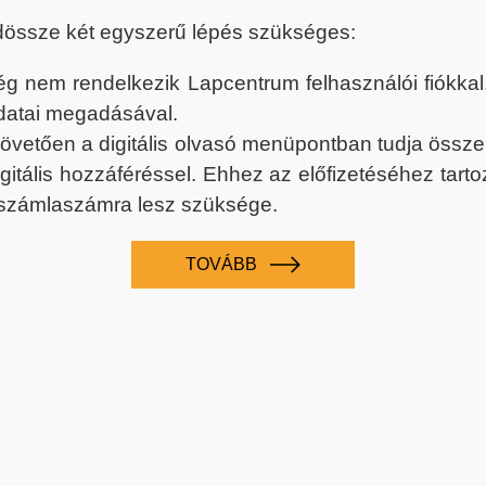
dössze két egyszerű lépés szükséges:
nem rendelkezik Lapcentrum felhasználói fiókkal, k
datai megadásával.
 követően a digitális olvasó menüpontban tudja össz
digitális hozzáféréssel. Ehhez az előfizetéséhez tar
 számlaszámra lesz szüksége.
TOVÁBB