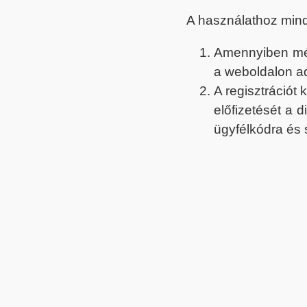
A használathoz min
Amennyiben még 
a weboldalon a
A regisztrációt
előfizetését a 
ügyfélkódra és