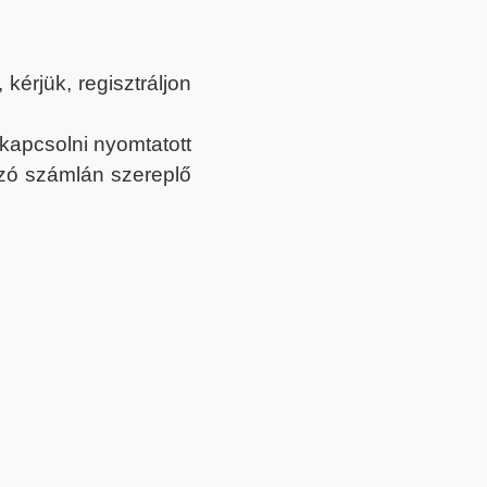
érjük, regisztráljon
ekapcsolni nyomtatott
tozó számlán szereplő