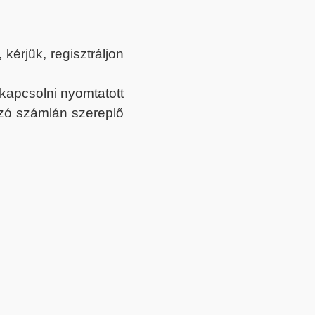
érjük, regisztráljon
ekapcsolni nyomtatott
tozó számlán szereplő