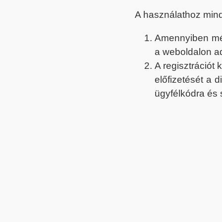
A használathoz min
Amennyiben még 
a weboldalon a
A regisztrációt
előfizetését a 
ügyfélkódra és