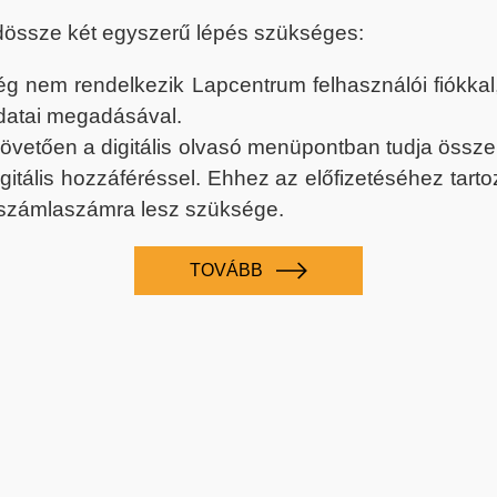
dössze két egyszerű lépés szükséges:
nem rendelkezik Lapcentrum felhasználói fiókkal, k
datai megadásával.
 követően a digitális olvasó menüpontban tudja össz
digitális hozzáféréssel. Ehhez az előfizetéséhez tar
 számlaszámra lesz szüksége.
TOVÁBB