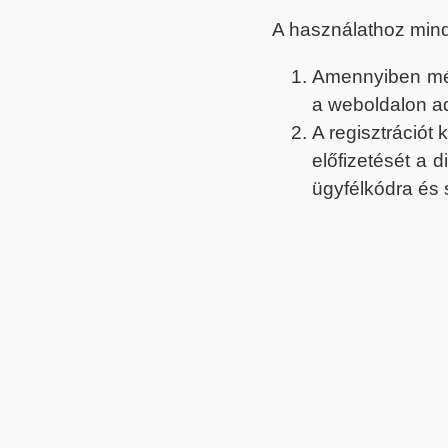
A használathoz min
Amennyiben még 
a weboldalon a
A regisztrációt
előfizetését a 
ügyfélkódra és