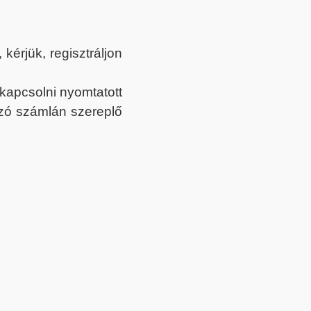
érjük, regisztráljon
ekapcsolni nyomtatott
tozó számlán szereplő