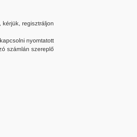
érjük, regisztráljon
ekapcsolni nyomtatott
tozó számlán szereplő