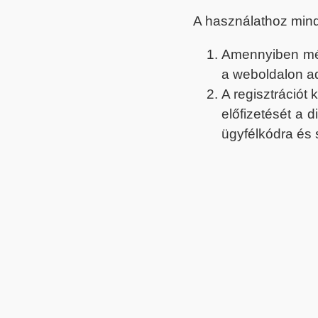
A használathoz min
Amennyiben még 
a weboldalon a
A regisztrációt
előfizetését a 
ügyfélkódra és