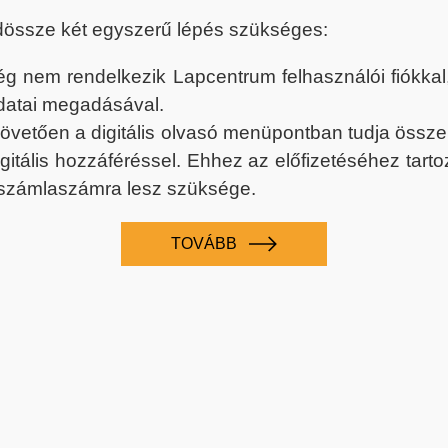
dössze két egyszerű lépés szükséges:
nem rendelkezik Lapcentrum felhasználói fiókkal, k
datai megadásával.
 követően a digitális olvasó menüpontban tudja össz
digitális hozzáféréssel. Ehhez az előfizetéséhez tar
 számlaszámra lesz szüksége.
TOVÁBB