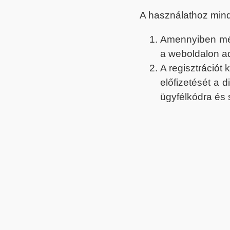
A használathoz min
Amennyiben még 
a weboldalon a
A regisztrációt
előfizetését a 
ügyfélkódra és