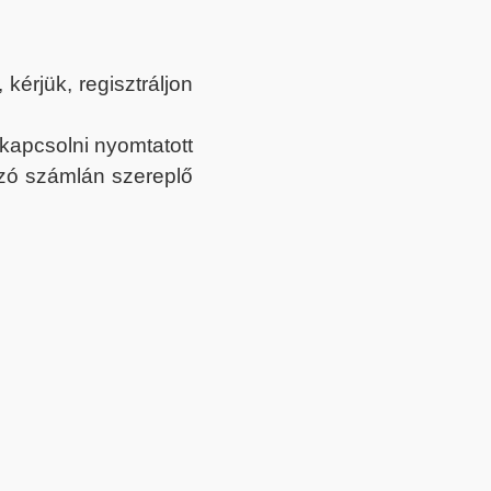
érjük, regisztráljon
ekapcsolni nyomtatott
tozó számlán szereplő