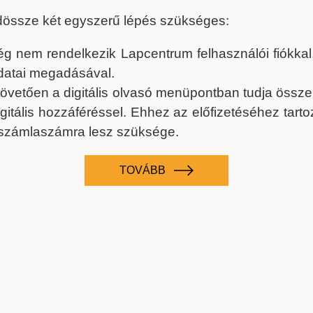
dössze két egyszerű lépés szükséges:
nem rendelkezik Lapcentrum felhasználói fiókkal, k
datai megadásával.
 követően a digitális olvasó menüpontban tudja össz
digitális hozzáféréssel. Ehhez az előfizetéséhez tar
 számlaszámra lesz szüksége.
TOVÁBB