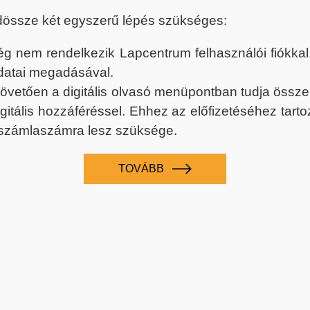
dössze két egyszerű lépés szükséges:
nem rendelkezik Lapcentrum felhasználói fiókkal, k
datai megadásával.
 követően a digitális olvasó menüpontban tudja össz
digitális hozzáféréssel. Ehhez az előfizetéséhez tar
 számlaszámra lesz szüksége.
TOVÁBB