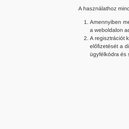
A használathoz min
Amennyiben még 
a weboldalon a
A regisztrációt
előfizetését a 
ügyfélkódra és