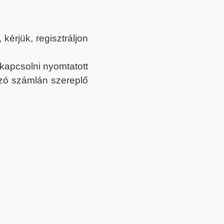
érjük, regisztráljon
ekapcsolni nyomtatott
tozó számlán szereplő