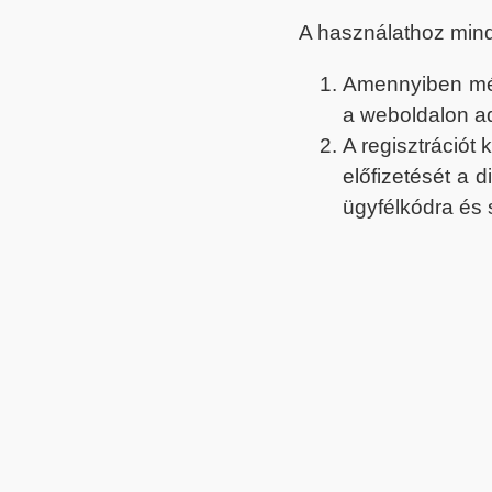
A használathoz min
Amennyiben még 
a weboldalon a
A regisztrációt
előfizetését a 
ügyfélkódra és