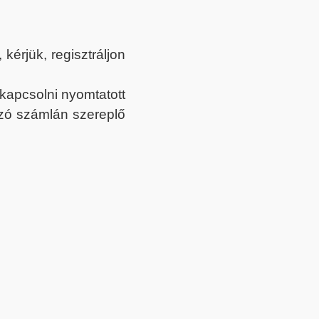
érjük, regisztráljon
ekapcsolni nyomtatott
tozó számlán szereplő