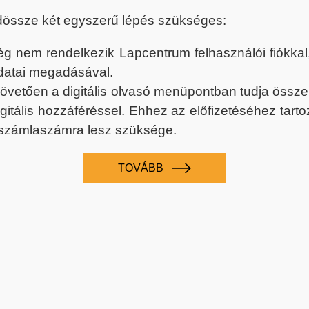
dössze két egyszerű lépés szükséges:
nem rendelkezik Lapcentrum felhasználói fiókkal, k
datai megadásával.
 követően a digitális olvasó menüpontban tudja össz
digitális hozzáféréssel. Ehhez az előfizetéséhez tar
 számlaszámra lesz szüksége.
TOVÁBB