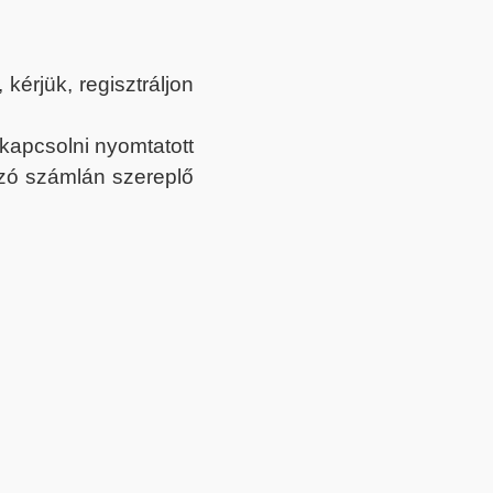
érjük, regisztráljon
ekapcsolni nyomtatott
tozó számlán szereplő