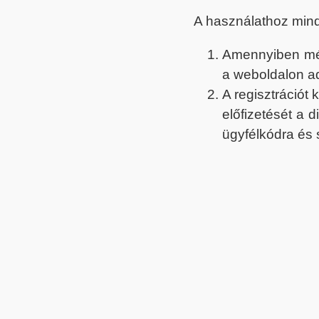
A használathoz min
Amennyiben még 
a weboldalon a
A regisztrációt
előfizetését a 
ügyfélkódra és