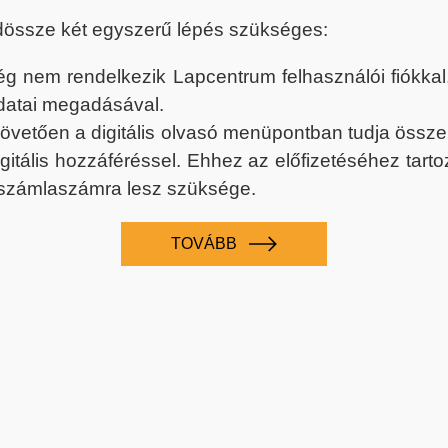
dössze két egyszerű lépés szükséges:
nem rendelkezik Lapcentrum felhasználói fiókkal, k
datai megadásával.
 követően a digitális olvasó menüpontban tudja össz
digitális hozzáféréssel. Ehhez az előfizetéséhez tar
 számlaszámra lesz szüksége.
TOVÁBB